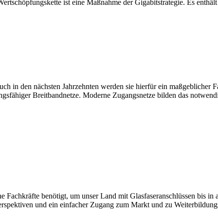
schöpfungskette ist eine Maßnahme der Gigabitstrategie. Es enthält Ins
ch in den nächsten Jahrzehnten werden sie hierfür ein maßgeblicher F
tungsfähiger Breitbandnetze. Moderne Zugangsnetze bilden das notwen
Fachkräfte benötigt, um unser Land mit Glasfaseranschlüssen bis in al
rspektiven und ein einfacher Zugang zum Markt und zu Weiterbildungsan